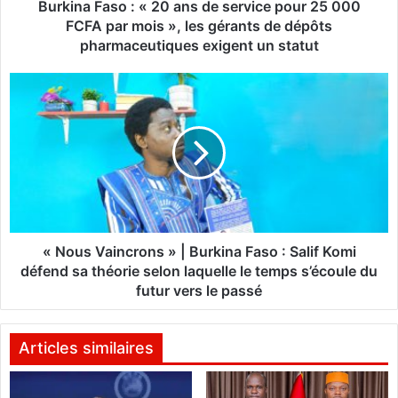
s
Burkina Faso : « 20 ans de service pour 25 000
o
FCFA par mois », les gérants de dépôts
:
pharmaceutiques exigent un statut
«
2
«
0
N
a
o
n
u
s
s
d
V
e
a
s
i
e
n
r
c
« Nous Vaincrons » | Burkina Faso : Salif Komi
v
r
défend sa théorie selon laquelle le temps s’écoule du
i
o
futur vers le passé
c
n
e
s
p
»
Articles similaires
o
|
u
r