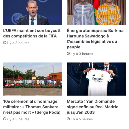
B
2
u
5
r
0
k
0
i
0
L’UEFA maintient son boycott
Énergie atomique au Burkina :
n
des compétitions de la FIFA
Harouna Sawadogo à
F
a
l’Assemblée législative du
C
F
il y a 3 heures
peuple
F
a
il y a 3 heures
A
s
p
o
a
:
r
S
m
a
o
l
i
i
s
f
10e cérémonial d’hommage
Mercato : Yan Diomandé
»
K
militaire : « Thomas Sankara
signe enfin au Real Madrid
,
o
n’est pas mort » (Serge Poda)
jusqu’en 2033
l
m
il y a 3 heures
il y a 5 heures
e
i
s
d