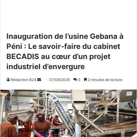
Inauguration de l’usine Gebana à
Péni : Le savoir-faire du cabinet
BECADIS au cœur d’un projet
industriel d’envergure
Rédaction B24
E
07/06/2026
0
2 minutes de lecture
n
v
o
y
e
r
u