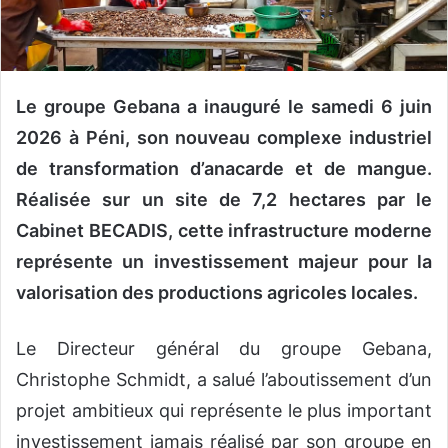
n
c
o
u
r
Le groupe Gebana a inauguré le samedi 6 juin
r
2026 à Péni, son nouveau complexe industriel
i
de transformation d’anacarde et de mangue.
e
l
Réalisée sur un site de 7,2 hectares par le
Cabinet BECADIS, cette infrastructure moderne
représente un investissement majeur pour la
valorisation des productions agricoles locales.
Le Directeur général du groupe Gebana,
Christophe Schmidt, a salué l’aboutissement d’un
projet ambitieux qui représente le plus important
investissement jamais réalisé par son groupe en