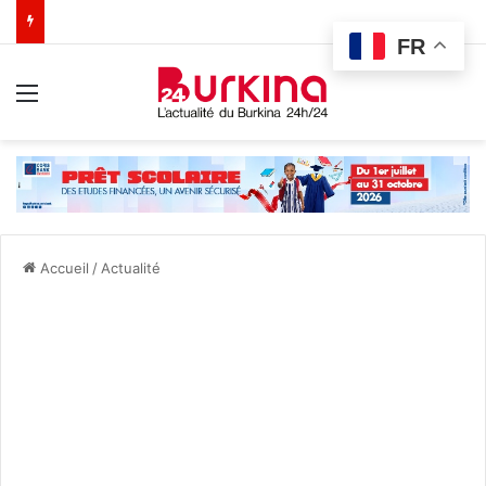
FR
Menu
Accueil
/
Actualité