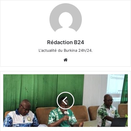
Rédaction B24
L'actualité du Burkina 24h/24.
We
bsi
te
B
u
r
k
i
n
a
F
a