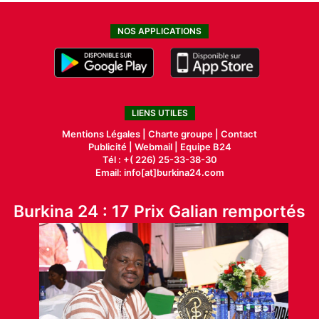
NOS APPLICATIONS
LIENS UTILES
Mentions Légales |
Charte groupe |
Contact
Publicité
|
Webmail |
Equipe B24
Tél : +( 226) 25-33-38-30
Email: info[at]burkina24.com
Burkina 24 : 17 Prix Galian remportés