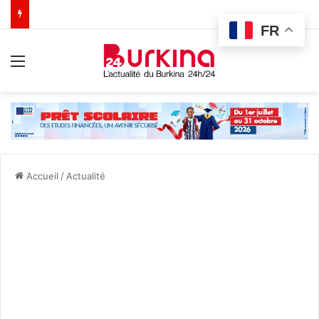
FR
Menu
Accueil
/
Actualité