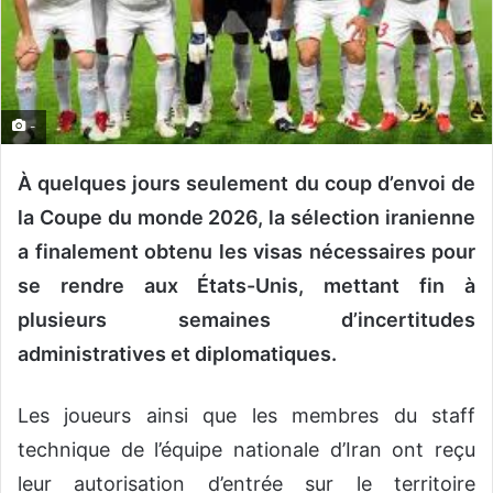
n
c
o
u
r
-
r
i
À quelques jours seulement du coup d’envoi de
e
la Coupe du monde 2026, la sélection iranienne
l
a finalement obtenu les visas nécessaires pour
se rendre aux États-Unis, mettant fin à
plusieurs semaines d’incertitudes
administratives et diplomatiques.
Les joueurs ainsi que les membres du staff
technique de l’équipe nationale d’Iran ont reçu
leur autorisation d’entrée sur le territoire