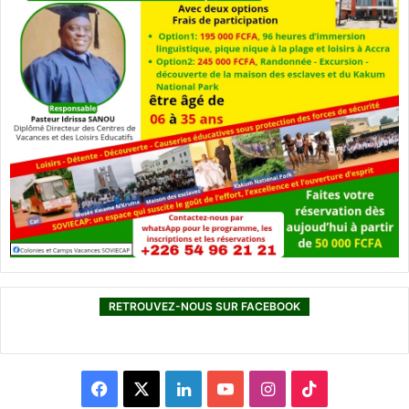
RETROUVEZ-NOUS SUR FACEBOOK
F
X
L
Y
I
T