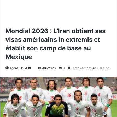
Mondial 2026 : L’Iran obtient ses
visas américains in extremis et
établit son camp de base au
Mexique
Agent - B24
E
08/06/2026
0
Temps de lecture 1 minute
n
v
o
y
e
r
u