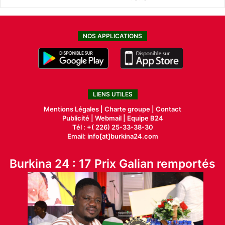
NOS APPLICATIONS
LIENS UTILES
Mentions Légales |
Charte groupe |
Contact
Publicité
|
Webmail |
Equipe B24
Tél : +( 226) 25-33-38-30
Email: info[at]burkina24.com
Burkina 24 : 17 Prix Galian remportés