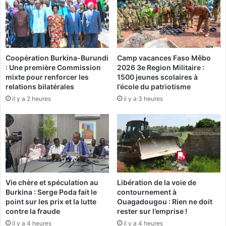
e
l
l
l
a
e
r
u
é
r
g
Coopération Burkina-Burundi
Camp vacances Faso Mêbo
s
: Une première Commission
2026 3e Region Militaire :
i
d
mixte pour renforcer les
1500 jeunes scolaires à
o
e
relations bilatérales
l’école du patriotisme
n
B
il y a 2 heures
il y a 3 heures
d
u
u
r
D
k
j
i
ô
n
r
a
ô
I
a
n
Vie chère et spéculation au
Libération de la voie de
p
f
Burkina : Serge Poda fait le
contournement à
p
o
point sur les prix et la lutte
Ouagadougou : Rien ne doit
e
m
contre la fraude
rester sur l’emprise !
l
é
il y a 4 heures
il y a 4 heures