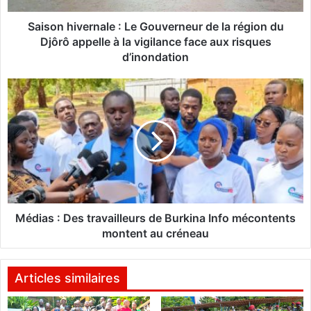
v
e
Saison hivernale : Le Gouverneur de la région du
r
Djôrô appelle à la vigilance face aux risques
n
d’inondation
a
l
M
e
é
:
d
L
i
e
a
G
s
o
:
u
D
v
e
e
s
Médias : Des travailleurs de Burkina Info mécontents
r
t
montent au créneau
n
r
e
a
u
v
Articles similaires
r
a
d
i