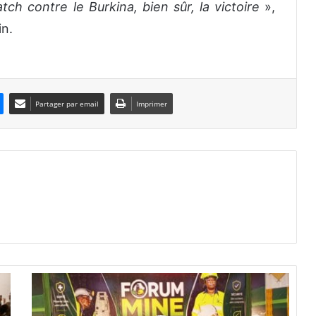
ch contre le Burkina, bien sûr, la victoire
»,
in.
Partager par email
Imprimer
F
o
r