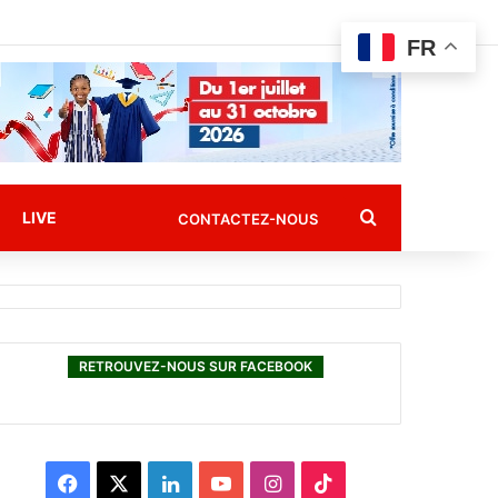
FR
Rechercher
LIVE
CONTACTEZ-NOUS
RETROUVEZ-NOUS SUR FACEBOOK
F
X
L
Y
I
T