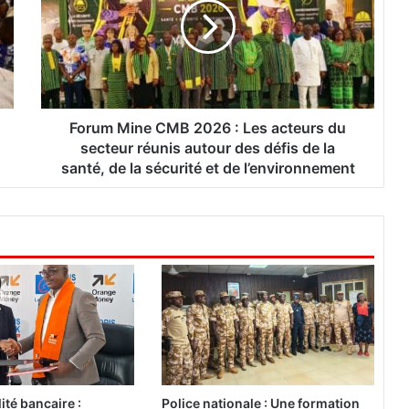
u
m
M
i
n
e
C
Forum Mine CMB 2026 : Les acteurs du
M
secteur réunis autour des défis de la
B
santé, de la sécurité et de l’environnement
2
0
2
6
:
L
e
s
a
c
t
e
ité bancaire :
Police nationale : Une formation