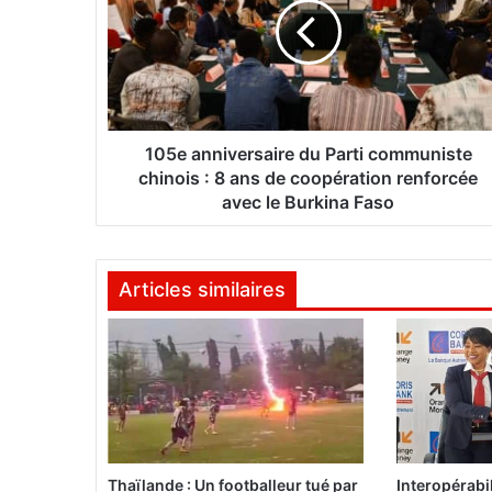
e
a
n
n
i
v
e
105e anniversaire du Parti communiste
r
chinois : 8 ans de coopération renforcée
s
avec le Burkina Faso
a
i
r
Articles similaires
e
d
u
P
a
r
t
i
c
Thaïlande : Un footballeur tué par
Interopérabil