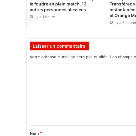
o
la foudre en plein match, 12
Transférez 
m
autres personnes blessées
instantaném
m
et Orange M
il y a 1 heure
u
il y a 8 heure
n
i
s
Laisser un commentaire
t
e
Votre adresse e-mail ne sera pas publiée.
Les champs o
c
h
C
i
o
n
o
m
i
m
s
:
e
8
n
a
t
n
s
a
Nom
*
d