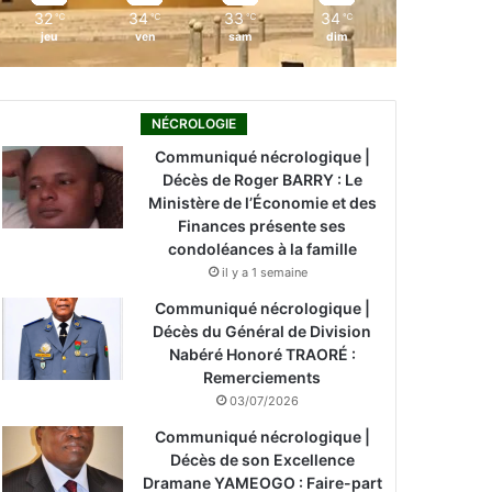
32
34
33
34
℃
℃
℃
℃
jeu
ven
sam
dim
NÉCROLOGIE
Communiqué nécrologique |
Décès de Roger BARRY : Le
Ministère de l’Économie et des
Finances présente ses
condoléances à la famille
il y a 1 semaine
Communiqué nécrologique |
Décès du Général de Division
Nabéré Honoré TRAORÉ :
Remerciements
03/07/2026
Communiqué nécrologique |
Décès de son Excellence
Dramane YAMEOGO : Faire-part