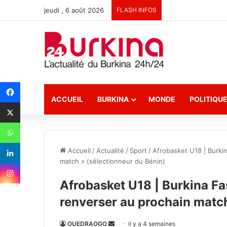
jeudi , 6 août 2026
FLASH INFOS
ACCUEIL
BURKINA
MONDE
POLITIQU
Accueil
/
Actualité
/
Sport
/
Afrobasket U18 | Burki
match » (sélectionneur du Bénin)
Afrobasket U18 | Burkina Fa
renverser au prochain match
OUEDRAOGO
E
il y a 4 semaines