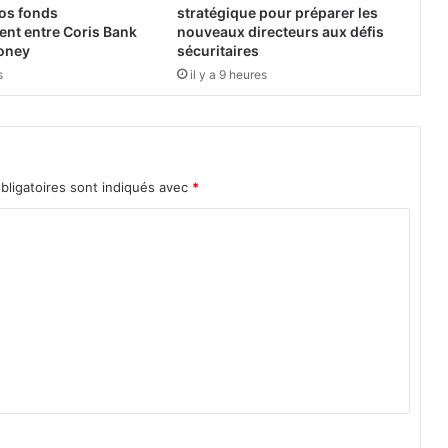
u
vos fonds
stratégique pour préparer les
r
ent entre Coris Bank
nouveaux directeurs aux défis
s
oney
sécuritaires
d
s
il y a 9 heures
u
s
e
c
t
bligatoires sont indiqués avec
*
e
u
r
r
é
u
n
i
s
a
u
t
o