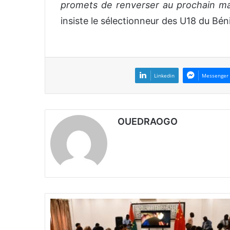
promets de renverser au prochain mat
insiste le sélectionneur des U18 du Bén
Linkedin
Messenger
OUEDRAOGO
1
0
5