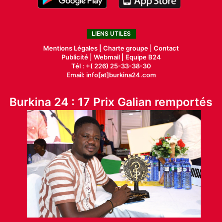
LIENS UTILES
Mentions Légales |
Charte groupe |
Contact
Publicité
|
Webmail |
Equipe B24
Tél : +( 226) 25-33-38-30
Email: info[at]burkina24.com
Burkina 24 : 17 Prix Galian remportés