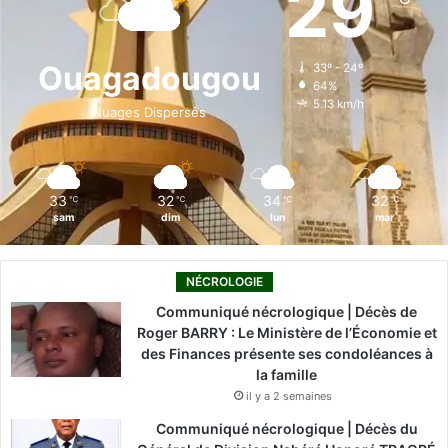
29
b
e
u
a
o
o
d
b
g
k
Ouagadougou
33º - 24º
64%
o
i
e
r
5.13 km/h
Nuages Dispersés
k
n
a
m
33
32
34
32
℃
℃
℃
℃
sam
dim
lun
mar
NÉCROLOGIE
Communiqué nécrologique | Décès de
Roger BARRY : Le Ministère de l’Économie et
des Finances présente ses condoléances à
la famille
il y a 2 semaines
Communiqué nécrologique | Décès du