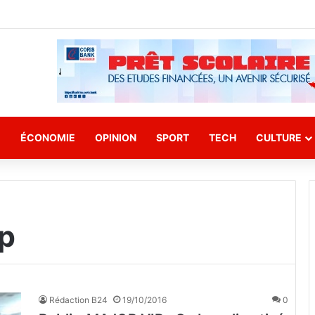
E
ÉCONOMIE
OPINION
SPORT
TECH
CULTURE
ip
Rédaction B24
19/10/2016
0