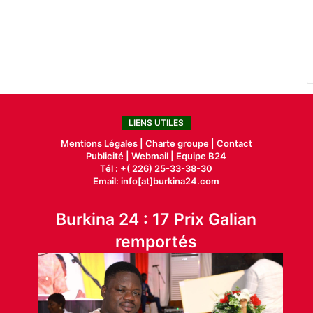
LIENS UTILES
Mentions Légales |
Charte groupe |
Contact
Publicité
|
Webmail |
Equipe B24
Tél : +( 226) 25-33-38-30
Email: info[at]burkina24.com
Burkina 24 : 17 Prix Galian
remportés