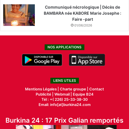
Communiqué nécrologique | Décès de
BAMBARA née KABORE Marie Josephe :
Faire -part
01/06/2026
NOS APPLICATIONS
LIENS UTILES
Mentions Légales |
Charte groupe |
Contact
Publicité
|
Webmail |
Equipe B24
Tél : +( 226) 25-33-38-30
Email: info[at]burkina24.com
Burkina 24 : 17 Prix Galian remportés