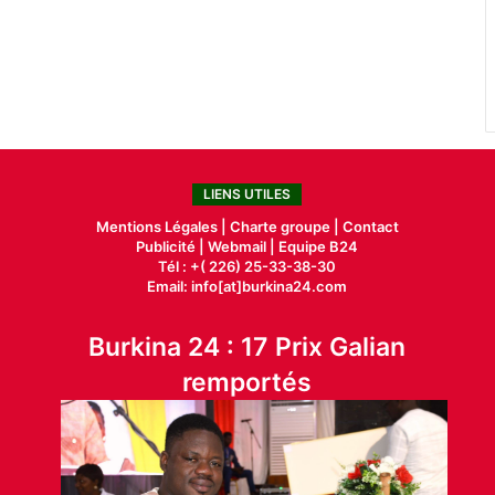
LIENS UTILES
Mentions Légales |
Charte groupe |
Contact
Publicité
|
Webmail |
Equipe B24
Tél : +( 226) 25-33-38-30
Email: info[at]burkina24.com
Burkina 24 : 17 Prix Galian
remportés