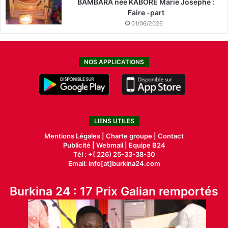
BAMBARA née KABORE Marie Josephe :
Faire -part
01/06/2026
NOS APPLICATIONS
LIENS UTILES
Mentions Légales |
Charte groupe |
Contact
Publicité
|
Webmail |
Equipe B24
Tél : +( 226) 25-33-38-30
Email: info[at]burkina24.com
Burkina 24 : 17 Prix Galian remportés