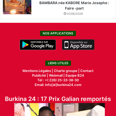
BAMBARA née KABORE Marie Josephe :
Faire -part
01/06/2026
NOS APPLICATIONS
LIENS UTILES
Mentions Légales |
Charte groupe |
Contact
Publicité
|
Webmail |
Equipe B24
Tél : +( 226) 25-33-38-30
Email: info[at]burkina24.com
Burkina 24 : 17 Prix Galian remportés