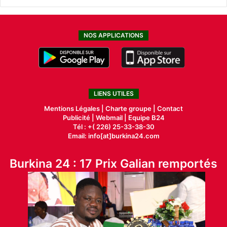
NOS APPLICATIONS
LIENS UTILES
Mentions Légales |
Charte groupe |
Contact
Publicité
|
Webmail |
Equipe B24
Tél : +( 226) 25-33-38-30
Email: info[at]burkina24.com
Burkina 24 : 17 Prix Galian remportés