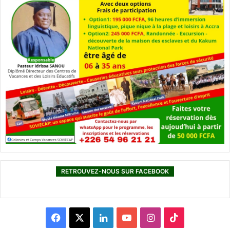
RETROUVEZ-NOUS SUR FACEBOOK
F
X
L
Y
I
T