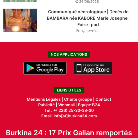
26/06/2026
Communiqué nécrologique | Décès de
BAMBARA née KABORE Marie Josephe :
Faire -part
01/06/2026
NOS APPLICATIONS
LIENS UTILES
Mentions Légales |
Charte groupe |
Contact
Publicité
|
Webmail |
Equipe B24
Tél : +( 226) 25-33-38-30
Email: info[at]burkina24.com
Burkina 24 : 17 Prix Galian remportés