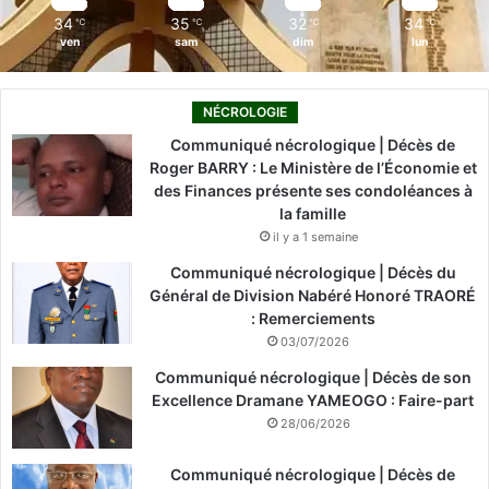
34
35
32
34
℃
℃
℃
℃
ven
sam
dim
lun
NÉCROLOGIE
Communiqué nécrologique | Décès de
Roger BARRY : Le Ministère de l’Économie et
des Finances présente ses condoléances à
la famille
il y a 1 semaine
Communiqué nécrologique | Décès du
Général de Division Nabéré Honoré TRAORÉ
: Remerciements
03/07/2026
Communiqué nécrologique | Décès de son
Excellence Dramane YAMEOGO : Faire-part
28/06/2026
Communiqué nécrologique | Décès de