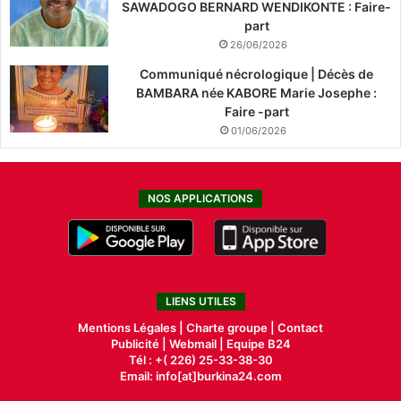
SAWADOGO BERNARD WENDIKONTE : Faire-
part
26/06/2026
Communiqué nécrologique | Décès de
BAMBARA née KABORE Marie Josephe :
Faire -part
01/06/2026
NOS APPLICATIONS
LIENS UTILES
Mentions Légales |
Charte groupe |
Contact
Publicité
|
Webmail |
Equipe B24
Tél : +( 226) 25-33-38-30
Email: info[at]burkina24.com