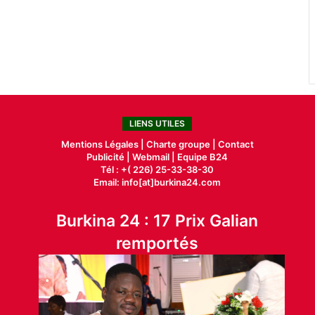
LIENS UTILES
Mentions Légales |
Charte groupe |
Contact
Publicité
|
Webmail |
Equipe B24
Tél : +( 226) 25-33-38-30
Email: info[at]burkina24.com
Burkina 24 : 17 Prix Galian
remportés