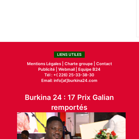
LIENS UTILES
Mentions Légales |
Charte groupe |
Contact
Publicité
|
Webmail |
Equipe B24
Tél : +( 226) 25-33-38-30
Email: info[at]burkina24.com
Burkina 24 : 17 Prix Galian
remportés