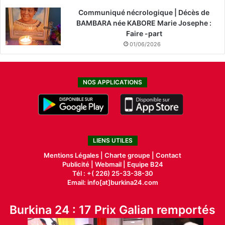
Communiqué nécrologique | Décès de
BAMBARA née KABORE Marie Josephe :
Faire -part
01/06/2026
NOS APPLICATIONS
LIENS UTILES
Mentions Légales |
Charte groupe |
Contact
Publicité
|
Webmail |
Equipe B24
Tél : +( 226) 25-33-38-30
Email: info[at]burkina24.com
Burkina 24 : 17 Prix Galian remportés