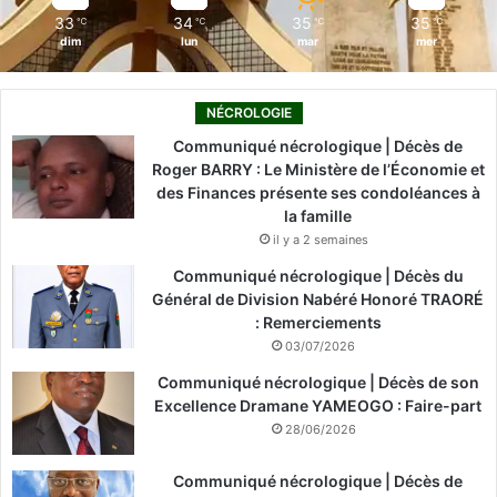
33
34
35
35
℃
℃
℃
℃
dim
lun
mar
mer
NÉCROLOGIE
Communiqué nécrologique | Décès de
Roger BARRY : Le Ministère de l’Économie et
des Finances présente ses condoléances à
la famille
il y a 2 semaines
Communiqué nécrologique | Décès du
Général de Division Nabéré Honoré TRAORÉ
: Remerciements
03/07/2026
Communiqué nécrologique | Décès de son
Excellence Dramane YAMEOGO : Faire-part
28/06/2026
Communiqué nécrologique | Décès de