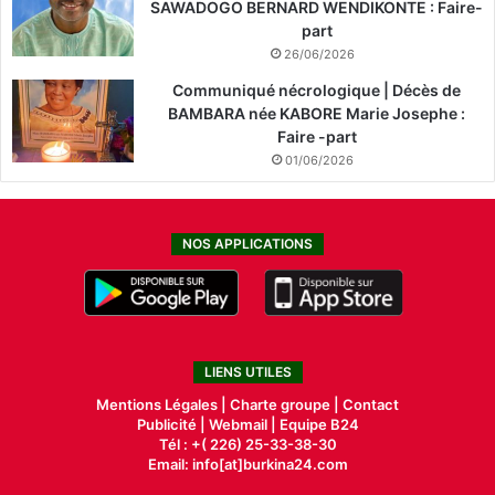
SAWADOGO BERNARD WENDIKONTE : Faire-
part
26/06/2026
Communiqué nécrologique | Décès de
BAMBARA née KABORE Marie Josephe :
Faire -part
01/06/2026
NOS APPLICATIONS
LIENS UTILES
Mentions Légales |
Charte groupe |
Contact
Publicité
|
Webmail |
Equipe B24
Tél : +( 226) 25-33-38-30
Email: info[at]burkina24.com