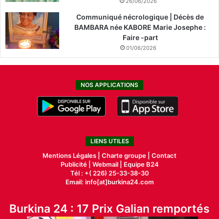
26/06/2026
Communiqué nécrologique | Décès de
BAMBARA née KABORE Marie Josephe :
Faire -part
01/06/2026
NOS APPLICATIONS
LIENS UTILES
Mentions Légales |
Charte groupe |
Contact
Publicité
|
Webmail |
Equipe B24
Tél : +( 226) 25-33-38-30
Email: info[at]burkina24.com
Burkina 24 : 17 Prix Galian remportés