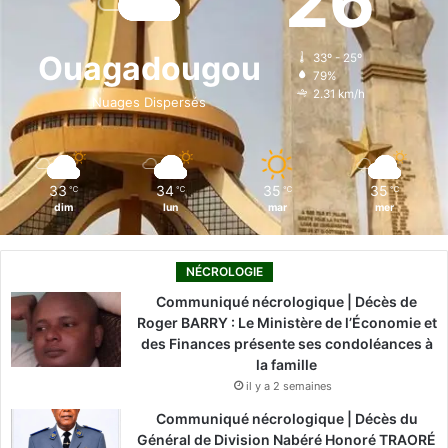
26
b
e
u
a
o
o
d
b
g
k
Ouagadougou
33º - 25º
79%
o
i
e
r
2.31 km/h
Nuages Dispersés
k
n
a
m
33
34
35
35
℃
℃
℃
℃
dim
lun
mar
mer
NÉCROLOGIE
Communiqué nécrologique | Décès de
Roger BARRY : Le Ministère de l’Économie et
des Finances présente ses condoléances à
la famille
il y a 2 semaines
Communiqué nécrologique | Décès du
Général de Division Nabéré Honoré TRAORÉ