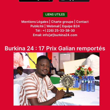
LIENS UTILES
Mentions Légales |
Charte groupe |
Contact
Publicité
|
Webmail |
Equipe B24
Tél : +( 226) 25-33-38-30
Email: info[at]burkina24.com
Burkina 24 : 17 Prix Galian remportés