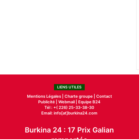
LIENS UTILES
Mentions Légales |
Charte groupe |
Contact
Publicité
|
Webmail |
Equipe B24
Tél : +( 226) 25-33-38-30
Email: info[at]burkina24.com
Burkina 24 : 17 Prix Galian