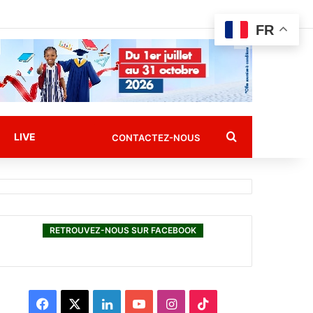
FR
Rechercher
LIVE
CONTACTEZ-NOUS
RETROUVEZ-NOUS SUR FACEBOOK
F
X
L
Y
I
T