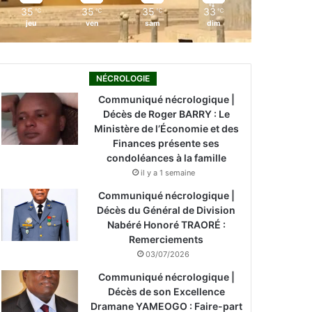
35
35
35
33
℃
℃
℃
℃
jeu
ven
sam
dim
NÉCROLOGIE
Communiqué nécrologique |
Décès de Roger BARRY : Le
Ministère de l’Économie et des
Finances présente ses
condoléances à la famille
il y a 1 semaine
Communiqué nécrologique |
Décès du Général de Division
Nabéré Honoré TRAORÉ :
Remerciements
03/07/2026
Communiqué nécrologique |
Décès de son Excellence
Dramane YAMEOGO : Faire-part