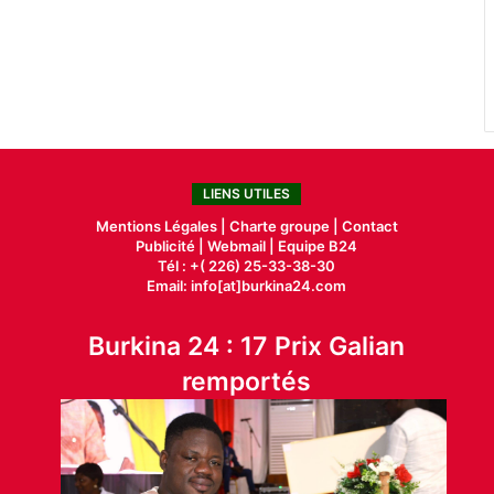
LIENS UTILES
Mentions Légales |
Charte groupe |
Contact
Publicité
|
Webmail |
Equipe B24
Tél : +( 226) 25-33-38-30
Email: info[at]burkina24.com
Burkina 24 : 17 Prix Galian
remportés