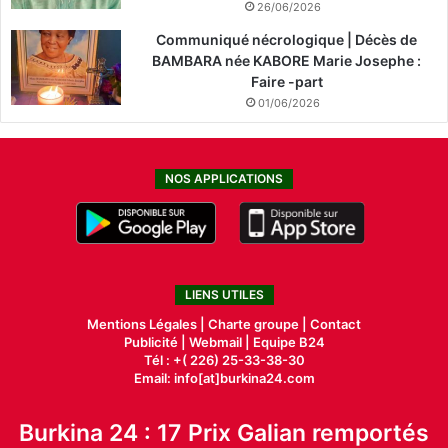
26/06/2026
Communiqué nécrologique | Décès de
BAMBARA née KABORE Marie Josephe :
Faire -part
01/06/2026
NOS APPLICATIONS
LIENS UTILES
Mentions Légales |
Charte groupe |
Contact
Publicité
|
Webmail |
Equipe B24
Tél : +( 226) 25-33-38-30
Email: info[at]burkina24.com
Burkina 24 : 17 Prix Galian remportés