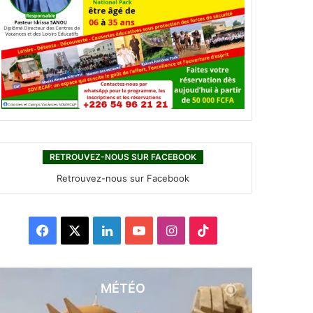
RETROUVEZ-NOUS SUR FACEBOOK
Retrouvez-nous sur Facebook
F
X
L
Y
I
T
a
i
o
n
i
c
n
u
s
k
MÉTÉO