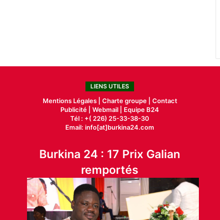
LIENS UTILES
Mentions Légales |
Charte groupe |
Contact
Publicité
|
Webmail |
Equipe B24
Tél : +( 226) 25-33-38-30
Email: info[at]burkina24.com
Burkina 24 : 17 Prix Galian
remportés