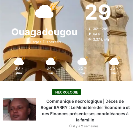
e
k
T
t
T
29
℃
b
e
u
a
o
o
d
b
g
k
Ouagadougou
30º - 26º
64%
o
i
e
r
3.37 km/h
Nuages Dispersés
k
n
a
m
30
34
35
35
℃
℃
℃
℃
dim
lun
mar
mer
NÉCROLOGIE
Communiqué nécrologique | Décès de
Roger BARRY : Le Ministère de l’Économie et
des Finances présente ses condoléances à
la famille
il y a 2 semaines