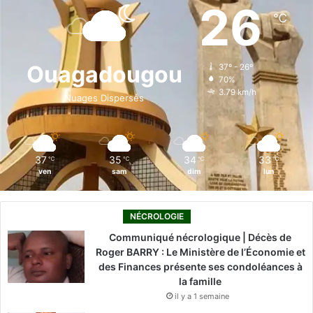
e
k
T
t
T
26
℃
b
e
u
a
o
o
d
b
g
k
Ouagadougou
37º - 26º
70%
o
i
e
r
3.79 km/h
Nuages Dispersés
k
n
a
m
37
35
34
33
℃
℃
℃
℃
ven
sam
dim
lun
NÉCROLOGIE
Communiqué nécrologique | Décès de
Roger BARRY : Le Ministère de l’Économie et
des Finances présente ses condoléances à
la famille
il y a 1 semaine