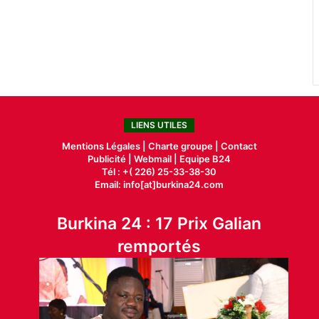
LIENS UTILES
Mentions Légales |
Charte groupe |
Contact
Publicité
|
Webmail |
Equipe B24
Tél : +( 226) 25-33-38-30
Email: info[at]burkina24.com
Burkina 24 : 17 Prix Galian
remportés