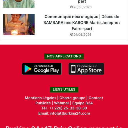
part
26/06/2026
Communiqué nécrologique | Décès de
BAMBARA née KABORE Marie Josephe :
Faire -part
01/06/2026
NOS APPLICATIONS
LIENS UTILES
Mentions Légales |
Charte groupe |
Contact
Publicité
|
Webmail |
Equipe B24
Tél : +( 226) 25-33-38-30
Email: info[at]burkina24.com