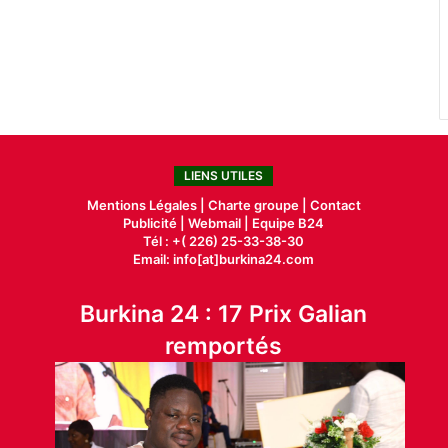
LIENS UTILES
Mentions Légales |
Charte groupe |
Contact
Publicité
|
Webmail |
Equipe B24
Tél : +( 226) 25-33-38-30
Email: info[at]burkina24.com
Burkina 24 : 17 Prix Galian
remportés