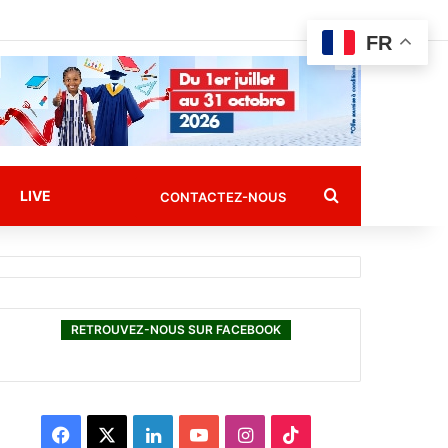
FR
Rechercher
LIVE
CONTACTEZ-NOUS
RETROUVEZ-NOUS SUR FACEBOOK
F
X
L
Y
I
T