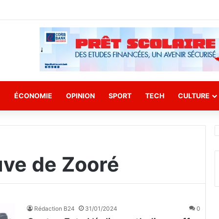
E
ÉCONOMIE
OPINION
SPORT
TECH
CULTURE
uve de Zooré
Rédaction B24
31/01/2024
0