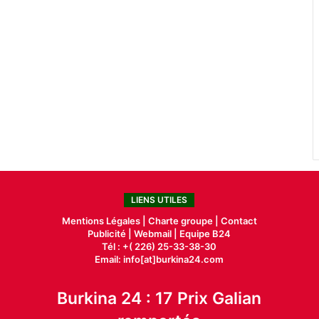
LIENS UTILES
Mentions Légales |
Charte groupe |
Contact
Publicité
|
Webmail |
Equipe B24
Tél : +( 226) 25-33-38-30
Email: info[at]burkina24.com
Burkina 24 : 17 Prix Galian