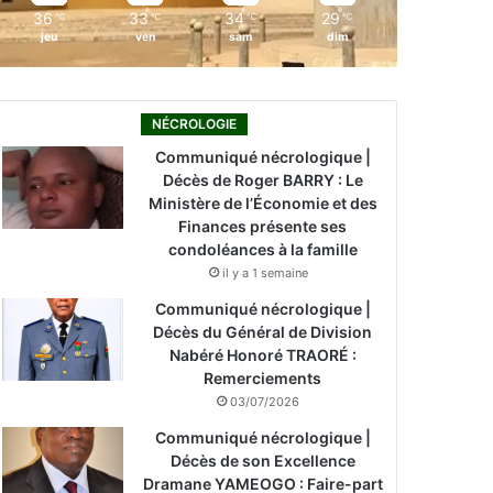
36
33
34
29
℃
℃
℃
℃
jeu
ven
sam
dim
NÉCROLOGIE
Communiqué nécrologique |
Décès de Roger BARRY : Le
Ministère de l’Économie et des
Finances présente ses
condoléances à la famille
il y a 1 semaine
Communiqué nécrologique |
Décès du Général de Division
Nabéré Honoré TRAORÉ :
Remerciements
03/07/2026
Communiqué nécrologique |
Décès de son Excellence
Dramane YAMEOGO : Faire-part