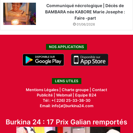
Communiqué nécrologique | Décès de
BAMBARA née KABORE Marie Josephe :
Faire -part
01/06/2026
NOS APPLICATIONS
LIENS UTILES
Mentions Légales |
Charte groupe |
Contact
Publicité
|
Webmail |
Equipe B24
Tél : +( 226) 25-33-38-30
Email: info[at]burkina24.com
Burkina 24 : 17 Prix Galian remportés