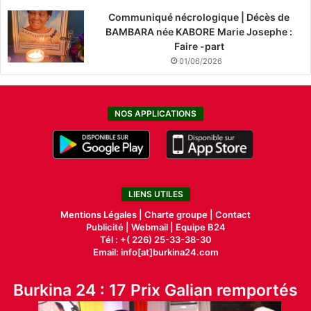
Communiqué nécrologique | Décès de
BAMBARA née KABORE Marie Josephe :
Faire -part
01/06/2026
NOS APPLICATIONS
LIENS UTILES
Mentions Légales |
Charte groupe |
Contact
Publicité
|
Webmail |
Equipe B24
Tél : +( 226) 25-33-38-30
Email: info[at]burkina24.com
Burkina 24 : 17 Prix Galian remportés