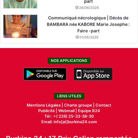
part
26/06/2026
Communiqué nécrologique | Décès de
BAMBARA née KABORE Marie Josephe :
Faire -part
01/06/2026
NOS APPLICATIONS
LIENS UTILES
Mentions Légales |
Charte groupe |
Contact
Publicité
|
Webmail |
Equipe B24
Tél : +( 226) 25-33-38-30
Email: info[at]burkina24.com