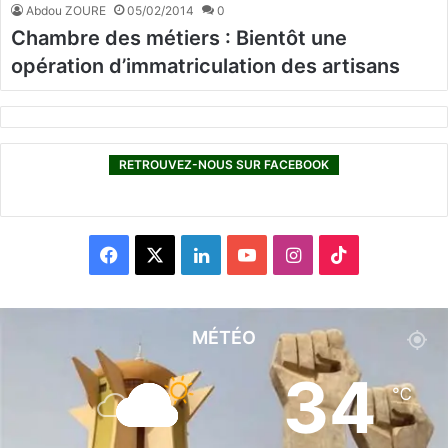
Abdou ZOURE
05/02/2014
0
Chambre des métiers : Bientôt une
opération d’immatriculation des artisans
RETROUVEZ-NOUS SUR FACEBOOK
F
X
L
Y
I
T
a
i
o
n
i
c
n
u
s
k
MÉTÉO
e
k
T
t
T
34
℃
b
e
u
a
o