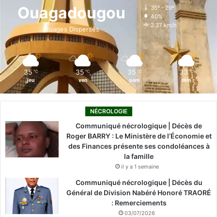
o
d
b
g
k
Ouagadougou
35º - 29º
40%
o
i
e
r
2.37 km/h
Nuages Dispersés
k
n
a
m
35
35
35
33
℃
℃
℃
℃
jeu
ven
sam
dim
NÉCROLOGIE
Communiqué nécrologique | Décès de
Roger BARRY : Le Ministère de l’Économie et
des Finances présente ses condoléances à
la famille
il y a 1 semaine
Communiqué nécrologique | Décès du
Général de Division Nabéré Honoré TRAORÉ
: Remerciements
03/07/2026