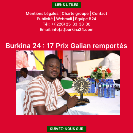
LIENS UTILES
Mentions Légales |
Charte groupe |
Contact
Publicité
|
Webmail |
Equipe B24
Tél : +( 226) 25-33-38-30
Email: info[at]burkina24.com
Burkina 24 : 17 Prix Galian remportés
SUIVEZ-NOUS SUR