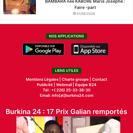
BAMBARA née KABORE Marie Josephe :
Faire -part
01/06/2026
NOS APPLICATIONS
LIENS UTILES
Mentions Légales |
Charte groupe |
Contact
Publicité
|
Webmail |
Equipe B24
Tél : +( 226) 25-33-38-30
Email: info[at]burkina24.com
Burkina 24 : 17 Prix Galian remportés