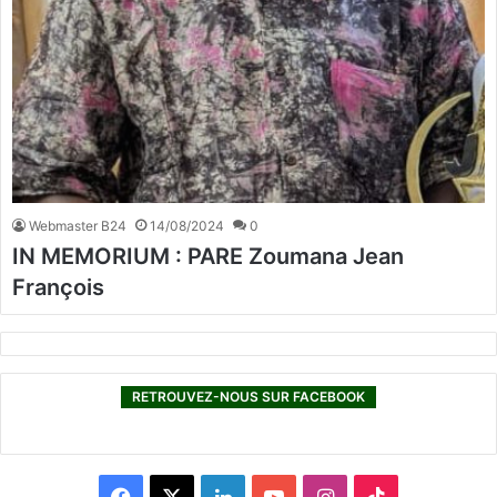
Webmaster B24
14/08/2024
0
IN MEMORIUM : PARE Zoumana Jean
François
RETROUVEZ-NOUS SUR FACEBOOK
F
X
L
Y
I
T