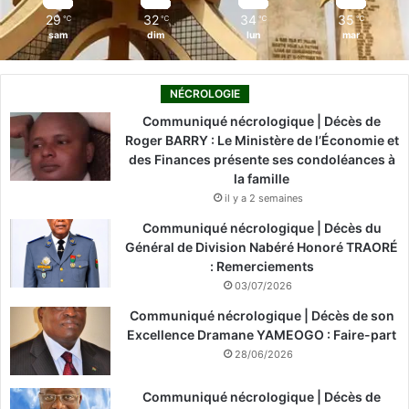
29
32
34
35
℃
℃
℃
℃
sam
dim
lun
mar
NÉCROLOGIE
Communiqué nécrologique | Décès de
Roger BARRY : Le Ministère de l’Économie et
des Finances présente ses condoléances à
la famille
il y a 2 semaines
Communiqué nécrologique | Décès du
Général de Division Nabéré Honoré TRAORÉ
: Remerciements
03/07/2026
Communiqué nécrologique | Décès de son
Excellence Dramane YAMEOGO : Faire-part
28/06/2026
Communiqué nécrologique | Décès de