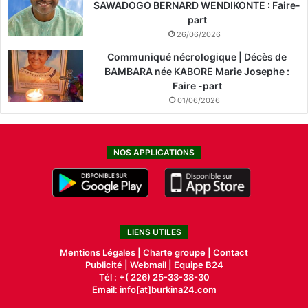
SAWADOGO BERNARD WENDIKONTE : Faire-
part
26/06/2026
Communiqué nécrologique | Décès de
BAMBARA née KABORE Marie Josephe :
Faire -part
01/06/2026
NOS APPLICATIONS
LIENS UTILES
Mentions Légales |
Charte groupe |
Contact
Publicité
|
Webmail |
Equipe B24
Tél : +( 226) 25-33-38-30
Email: info[at]burkina24.com