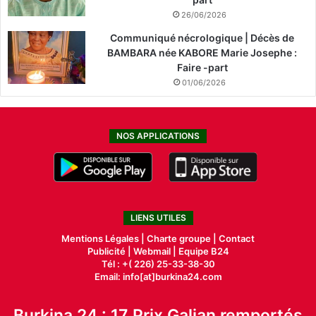
26/06/2026
Communiqué nécrologique | Décès de
BAMBARA née KABORE Marie Josephe :
Faire -part
01/06/2026
NOS APPLICATIONS
LIENS UTILES
Mentions Légales |
Charte groupe |
Contact
Publicité
|
Webmail |
Equipe B24
Tél : +( 226) 25-33-38-30
Email: info[at]burkina24.com
Burkina 24 : 17 Prix Galian remportés