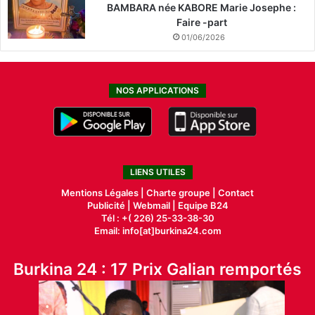
BAMBARA née KABORE Marie Josephe :
Faire -part
01/06/2026
NOS APPLICATIONS
LIENS UTILES
Mentions Légales |
Charte groupe |
Contact
Publicité
|
Webmail |
Equipe B24
Tél : +( 226) 25-33-38-30
Email: info[at]burkina24.com
Burkina 24 : 17 Prix Galian remportés