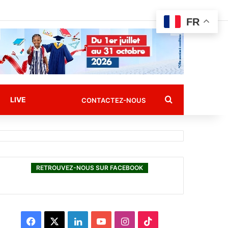
FR
Rechercher
LIVE
CONTACTEZ-NOUS
RETROUVEZ-NOUS SUR FACEBOOK
F
X
L
Y
I
T