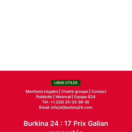
LIENS UTILES
Mentions Légales |
Charte groupe |
Contact
Publicité
|
Webmail |
Equipe B24
Tél : +( 226) 25-33-38-30
Email: info[at]burkina24.com
Burkina 24 : 17 Prix Galian