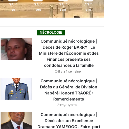
35
35
35
33
℃
℃
℃
℃
jeu
ven
sam
dim
NÉCROLOGIE
Communiqué nécrologique |
Décès de Roger BARRY : Le
Ministère de l’Économie et des
Finances présente ses
condoléances à la famille
il y a 1 semaine
Communiqué nécrologique |
Décès du Général de Division
Nabéré Honoré TRAORÉ :
Remerciements
03/07/2026
Communiqué nécrologique |
Décès de son Excellence
Dramane YAMEOGO : Faire-part