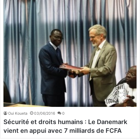
Oui Koueta
03/06/2016
0
Sécurité et droits humains : Le Danemark
vient en appui avec 7 milliards de FCFA