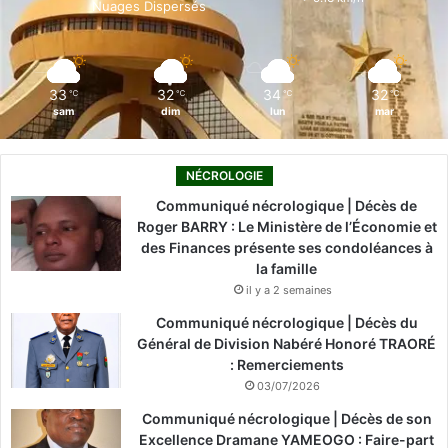
Nuages Dispersés
k
n
a
m
33
32
34
32
℃
℃
℃
℃
sam
dim
lun
mar
NÉCROLOGIE
Communiqué nécrologique | Décès de
Roger BARRY : Le Ministère de l’Économie et
des Finances présente ses condoléances à
la famille
il y a 2 semaines
Communiqué nécrologique | Décès du
Général de Division Nabéré Honoré TRAORÉ
: Remerciements
03/07/2026
Communiqué nécrologique | Décès de son
Excellence Dramane YAMEOGO : Faire-part