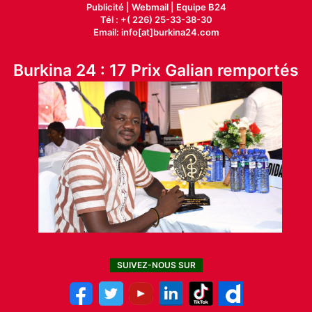
Publicité
|
Webmail |
Equipe B24
Tél : +( 226) 25-33-38-30
Email: info[at]burkina24.com
Burkina 24 : 17 Prix Galian remportés
SUIVEZ-NOUS SUR