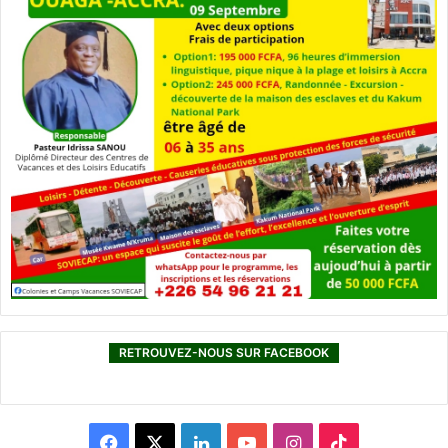
RETROUVEZ-NOUS SUR FACEBOOK
F
X
L
Y
I
T