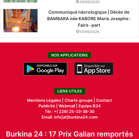
26/06/2026
Communiqué nécrologique | Décès de
BAMBARA née KABORE Marie Josephe :
Faire -part
01/06/2026
NOS APPLICATIONS
LIENS UTILES
Mentions Légales |
Charte groupe |
Contact
Publicité
|
Webmail |
Equipe B24
Tél : +( 226) 25-33-38-30
Email: info[at]burkina24.com
Burkina 24 : 17 Prix Galian remportés