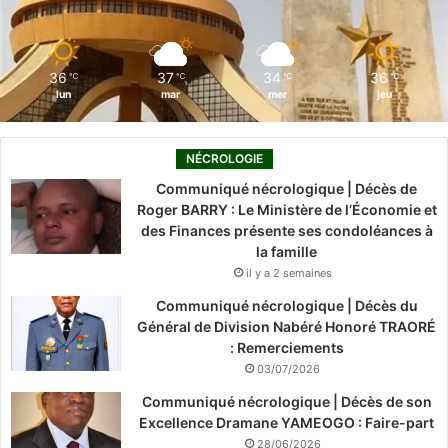
k
n
a
m
36
37
34
36
℃
℃
℃
℃
lun
mar
mer
jeu
NÉCROLOGIE
Communiqué nécrologique | Décès de
Roger BARRY : Le Ministère de l’Économie et
des Finances présente ses condoléances à
la famille
il y a 2 semaines
Communiqué nécrologique | Décès du
Général de Division Nabéré Honoré TRAORÉ
: Remerciements
03/07/2026
Communiqué nécrologique | Décès de son
Excellence Dramane YAMEOGO : Faire-part
28/06/2026