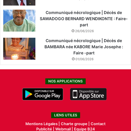
Communiqué nécrologique | Décès de
SAWADOGO BERNARD WENDIKONTE : Faire-
part
26/06/2026
Communiqué nécrologique | Décès de
BAMBARA née KABORE Marie Josephe :
Faire -part
01/06/2026
NOS APPLICATIONS
LIENS UTILES
Mentions Légales |
Charte groupe |
Contact
Publicité
|
Webmail |
Equipe B24