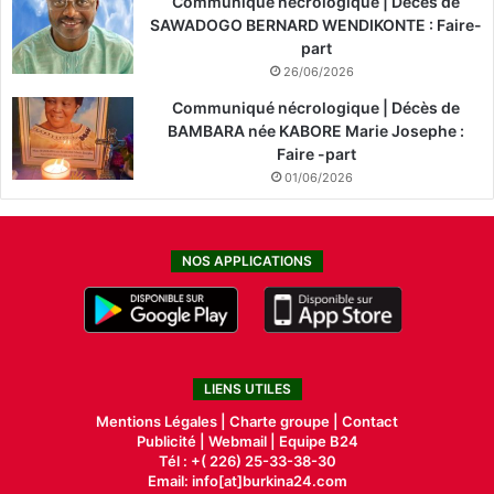
Communiqué nécrologique | Décès de
SAWADOGO BERNARD WENDIKONTE : Faire-
part
26/06/2026
Communiqué nécrologique | Décès de
BAMBARA née KABORE Marie Josephe :
Faire -part
01/06/2026
NOS APPLICATIONS
LIENS UTILES
Mentions Légales |
Charte groupe |
Contact
Publicité
|
Webmail |
Equipe B24
Tél : +( 226) 25-33-38-30
Email: info[at]burkina24.com