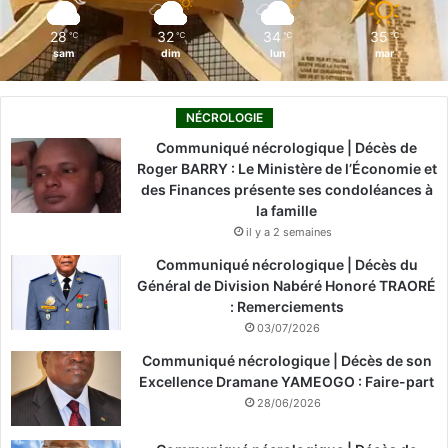
m
28
32
34
35
℃
℃
℃
℃
sam
dim
lun
mar
NÉCROLOGIE
Communiqué nécrologique | Décès de
Roger BARRY : Le Ministère de l’Économie et
des Finances présente ses condoléances à
la famille
il y a 2 semaines
Communiqué nécrologique | Décès du
Général de Division Nabéré Honoré TRAORÉ
: Remerciements
03/07/2026
Communiqué nécrologique | Décès de son
Excellence Dramane YAMEOGO : Faire-part
28/06/2026