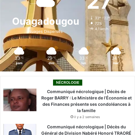
27
b
e
u
a
o
o
d
b
g
k
Ouagadougou
33º - 22º
72%
o
i
e
r
4.1 km/h
Nuages Dispersés
k
n
a
m
33
29
33
34
℃
℃
℃
℃
sam
dim
lun
mar
NÉCROLOGIE
Communiqué nécrologique | Décès de
Roger BARRY : Le Ministère de l’Économie et
des Finances présente ses condoléances à
la famille
il y a 2 semaines
Communiqué nécrologique | Décès du
Général de Division Nabéré Honoré TRAORÉ