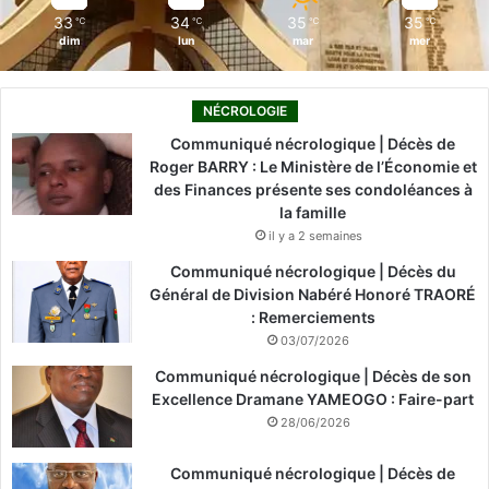
33
34
35
35
℃
℃
℃
℃
dim
lun
mar
mer
NÉCROLOGIE
Communiqué nécrologique | Décès de
Roger BARRY : Le Ministère de l’Économie et
des Finances présente ses condoléances à
la famille
il y a 2 semaines
Communiqué nécrologique | Décès du
Général de Division Nabéré Honoré TRAORÉ
: Remerciements
03/07/2026
Communiqué nécrologique | Décès de son
Excellence Dramane YAMEOGO : Faire-part
28/06/2026
Communiqué nécrologique | Décès de