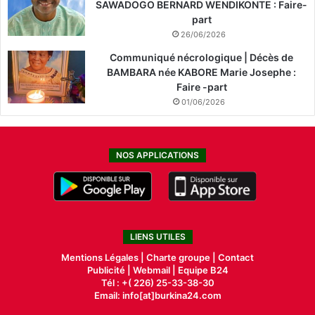
SAWADOGO BERNARD WENDIKONTE : Faire-
part
26/06/2026
Communiqué nécrologique | Décès de
BAMBARA née KABORE Marie Josephe :
Faire -part
01/06/2026
NOS APPLICATIONS
LIENS UTILES
Mentions Légales |
Charte groupe |
Contact
Publicité
|
Webmail |
Equipe B24
Tél : +( 226) 25-33-38-30
Email: info[at]burkina24.com