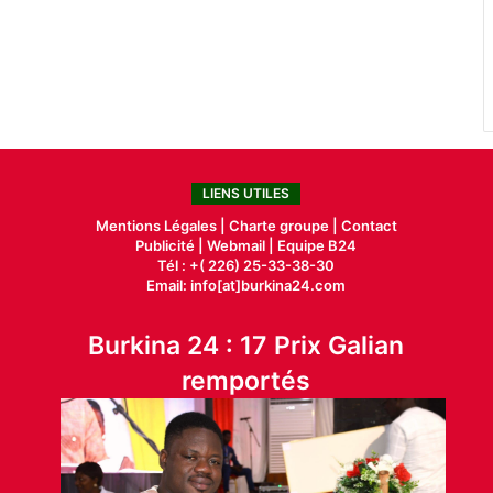
LIENS UTILES
Mentions Légales |
Charte groupe |
Contact
Publicité
|
Webmail |
Equipe B24
Tél : +( 226) 25-33-38-30
Email: info[at]burkina24.com
Burkina 24 : 17 Prix Galian
remportés