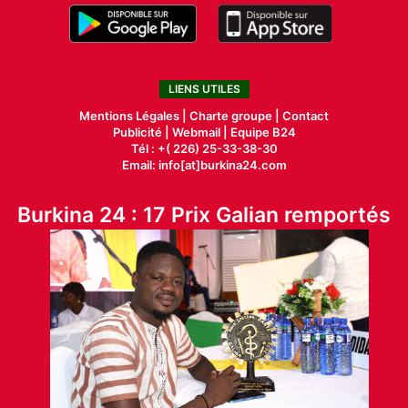
LIENS UTILES
Mentions Légales |
Charte groupe |
Contact
Publicité
|
Webmail |
Equipe B24
Tél : +( 226) 25-33-38-30
Email: info[at]burkina24.com
Burkina 24 : 17 Prix Galian remportés