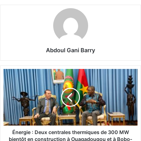
Abdoul Gani Barry
É
n
e
r
g
i
e
:
D
e
Énergie : Deux centrales thermiques de 300 MW
u
bientôt en construction à Ouagadougou et à Bobo-