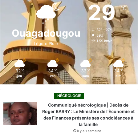
e
k
T
t
T
29
℃
b
e
u
a
o
o
d
b
g
k
Ouagadougou
32º - 27º
59%
o
i
e
r
1.59 km/h
Légère Pluie
k
n
a
m
32
34
33
34
℃
℃
℃
℃
jeu
ven
sam
dim
NÉCROLOGIE
Communiqué nécrologique | Décès de
Roger BARRY : Le Ministère de l’Économie et
des Finances présente ses condoléances à
la famille
il y a 1 semaine