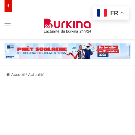
FR
Menu
Accueil
/
Actualité