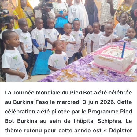
o
y
e
r
u
n
c
o
u
r
r
i
La Journée mondiale du Pied Bot a été célébrée
e
l
au Burkina Faso le mercredi 3 juin 2026. Cette
célébration a été pilotée par le Programme Pied
Bot Burkina au sein de l’hôpital Schiphra. Le
thème retenu pour cette année est « Dépister