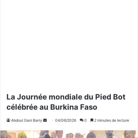
La Journée mondiale du Pied Bot
célébrée au Burkina Faso
Abdoul Gani Barry
E
04/06/2026
0
2 minutes de lecture
n
v