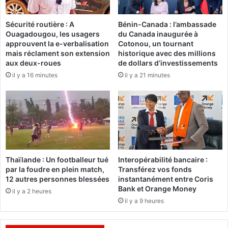
e
e
3
s
0
Sécurité routière : A
Bénin-Canada : l’ambassade
o
Ouagadougou, les usagers
du Canada inaugurée à
0
n
approuvent la e-verbalisation
Cotonou, un tournant
M
a
mais réclament son extension
historique avec des millions
W
s
aux deux-roues
de dollars d’investissements
b
c
il y a 16 minutes
il y a 21 minutes
i
e
e
n
n
s
t
i
ô
o
t
n
e
f
n
u
Thaïlande : Un footballeur tué
Interopérabilité bancaire :
c
l
par la foudre en plein match,
Transférez vos fonds
o
g
12 autres personnes blessées
instantanément entre Coris
n
u
Bank et Orange Money
il y a 2 heures
s
r
il y a 9 heures
t
a
r
n
u