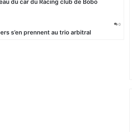
neau du car du Racing club de Bobo
0
s s’en prennent au trio arbitral