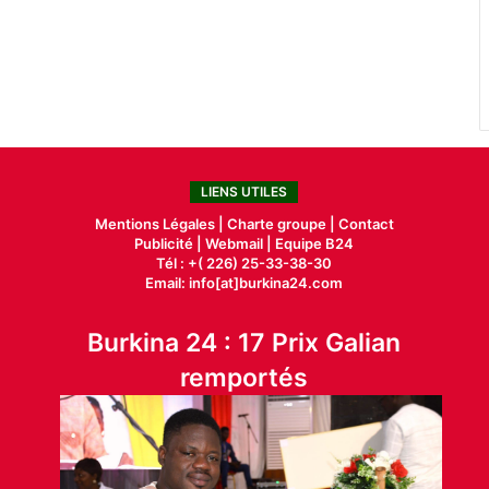
LIENS UTILES
Mentions Légales |
Charte groupe |
Contact
Publicité
|
Webmail |
Equipe B24
Tél : +( 226) 25-33-38-30
Email: info[at]burkina24.com
Burkina 24 : 17 Prix Galian
remportés