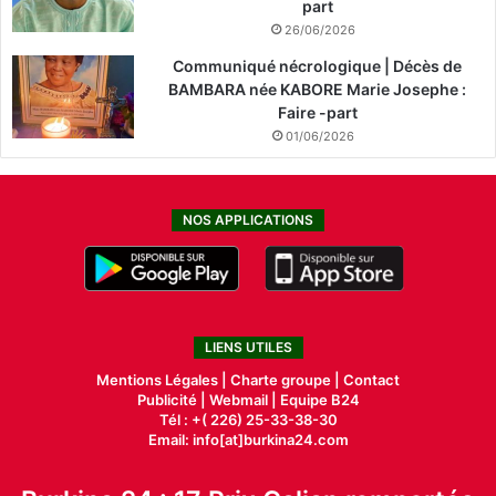
part
26/06/2026
Communiqué nécrologique | Décès de
BAMBARA née KABORE Marie Josephe :
Faire -part
01/06/2026
NOS APPLICATIONS
LIENS UTILES
Mentions Légales |
Charte groupe |
Contact
Publicité
|
Webmail |
Equipe B24
Tél : +( 226) 25-33-38-30
Email: info[at]burkina24.com