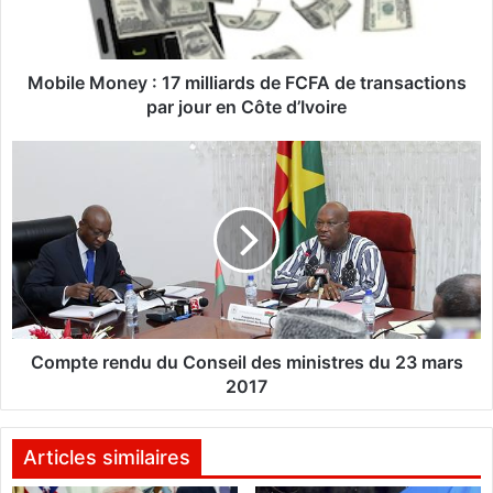
M
o
n
e
Mobile Money : 17 milliards de FCFA de transactions
y
par jour en Côte d’Ivoire
:
C
1
o
7
m
m
p
i
t
l
e
l
r
i
e
a
n
r
d
Compte rendu du Conseil des ministres du 23 mars
d
u
2017
s
d
d
u
e
C
Articles similaires
F
o