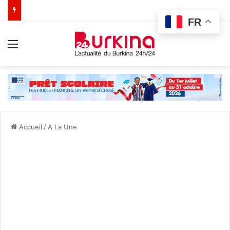
FR
Menu
Accueil
/
A La Une