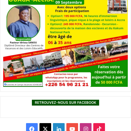
RETROUVEZ-NOUS SUR FACEBOOK
F
X
L
Y
I
T