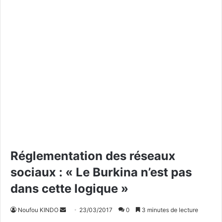
Réglementation des réseaux
sociaux : « Le Burkina n’est pas
dans cette logique »
Noufou KINDO
E
23/03/2017
0
3 minutes de lecture
n