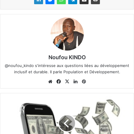
Noufou KINDO
@noufou_kindo s'intéresse aux questions liées au développement
inclusif et durable. Il parle Population et Développement.
We
Fa
X
Lin
Pin
bsi
ce
ke
ter
te
bo
din
est
M
ok
o
b
i
l
e