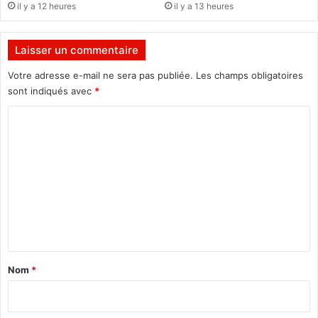
il y a 12 heures
il y a 13 heures
u
a
r
r
e
s
Laisser un commentaire
n
2
C
0
Votre adresse e-mail ne sera pas publiée.
Les champs obligatoires
ô
1
sont indiqués avec
*
t
7
e
C
d
o
’
m
I
v
m
o
e
i
r
n
e
t
a
Nom
*
i
r