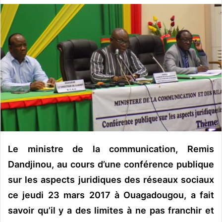
v
o
y
e
r
u
n
c
o
u
r
r
Le ministre de la communication, Remis
i
Dandjinou, au cours d’une conférence publique
e
l
sur les aspects juridiques des réseaux sociaux
ce jeudi 23 mars 2017 à Ouagadougou, a fait
savoir qu’il y a des limites à ne pas franchir et