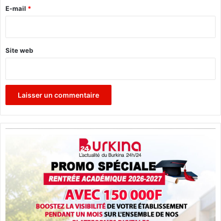
e
E-mail
*
*
Site web