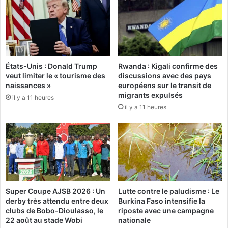
C
n
F
s
A
e
d
i
e
l
t
d
États-Unis : Donald Trump
Rwanda : Kigali confirme des
r
e
veut limiter le « tourisme des
discussions avec des pays
a
s
naissances »
européens sur le transit de
n
m
migrants expulsés
il y a 11 heures
s
i
il y a 11 heures
a
n
c
i
t
s
i
t
o
r
n
e
s
s
p
d
Super Coupe AJSB 2026 : Un
Lutte contre le paludisme : Le
a
u
derby très attendu entre deux
Burkina Faso intensifie la
r
2
clubs de Bobo-Dioulasso, le
riposte avec une campagne
j
3
22 août au stade Wobi
nationale
o
m